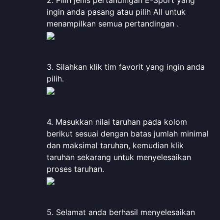
ingin anda pasang atau pilih All untuk
menampilkan semua pertandingan .
3. Silahkan klik tim favorit yang ingin anda
pilih.
4. Masukkan nilai taruhan pada kolom
berikut sesuai dengan batas jumlah minimal
dan maksimal taruhan, kemudian klik
taruhan sekarang untuk menyelesaikan
proses taruhan.
5. Selamat anda berhasil menyelesaikan