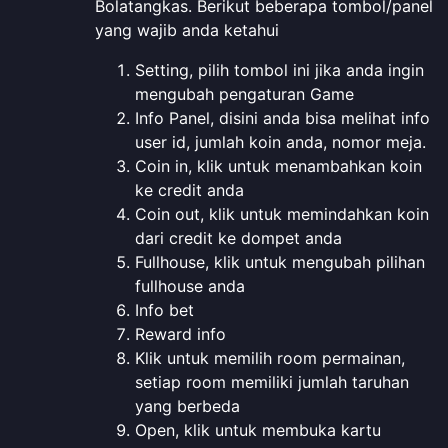
Bolatangkas. Berikut beberapa tombol/panel
yang wajib anda ketahui
Setting, pilih tombol ini jika anda ingin
mengubah pengaturan Game
Info Panel, disini anda bisa melihat info
user id, jumlah koin anda, nomor meja.
Coin in, klik untuk menambahkan koin
ke credit anda
Coin out, klik untuk memindahkan koin
dari credit ke dompet anda
Fullhouse, klik untuk mengubah pilihan
fullhouse anda
Info bet
Reward info
Klik untuk memilih room permainan,
setiap room memiliki jumlah taruhan
yang berbeda
Open, klik untuk membuka kartu