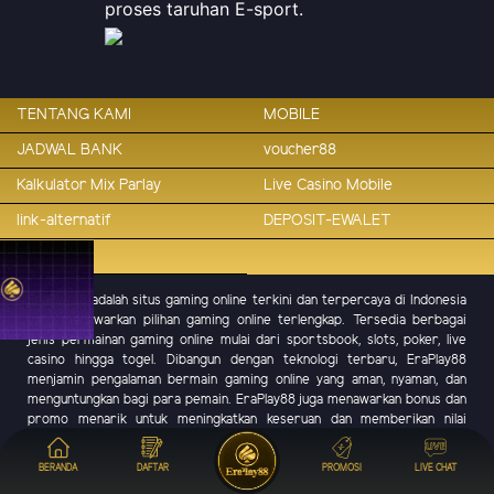
proses taruhan E-sport.
TENTANG KAMI
MOBILE
JADWAL BANK
voucher88
Kalkulator Mix Parlay
Live Casino Mobile
link-alternatif
DEPOSIT-EWALET
antiblokir
EraPlay88
adalah situs gaming online terkini dan terpercaya di Indonesia
yang menawarkan pilihan gaming online terlengkap. Tersedia berbagai
jenis permainan gaming online mulai dari sportsbook, slots, poker, live
casino hingga togel. Dibangun dengan teknologi terbaru, EraPlay88
menjamin pengalaman bermain gaming online yang aman, nyaman, dan
menguntungkan bagi para pemain. EraPlay88 juga menawarkan bonus dan
promo menarik untuk meningkatkan keseruan dan memberikan nilai
tambah bagi para pemain. Kami memberikan bonus deposit, cashback, dan
bonus referral yang dapat membantu para pemain memperbesar
BERANDA
DAFTAR
PROMOSI
LIVE CHAT
kesempatan untuk menang.