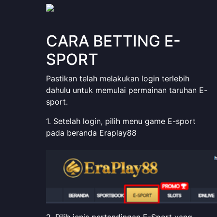
CARA BETTING E-
SPORT
Pastikan telah melakukan login terlebih
dahulu untuk memulai permainan taruhan E-
sport.
1. Setelah login, pilih menu game E-sport
pada beranda Eraplay88
2. Pilih jenis pertandingan E-Sport yang