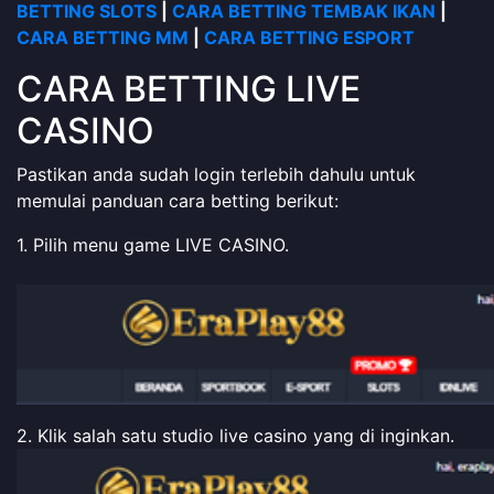
BETTING SLOTS
|
CARA BETTING TEMBAK IKAN
|
CARA BETTING MM
|
CARA BETTING ESPORT
CARA BETTING LIVE
CASINO
Pastikan anda sudah login terlebih dahulu untuk
memulai panduan cara betting berikut:
1. Pilih menu game LIVE CASINO.
2. Klik salah satu studio live casino yang di inginkan.