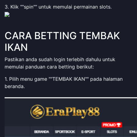
3. Klik ""spin"" untuk memulai permainan slots.
CARA BETTING TEMBAK
IKAN
Pastikan anda sudah login terlebih dahulu untuk
memulai panduan cara betting berikut:
1. Pilih menu game ""TEMBAK IKAN"" pada halaman
beranda.