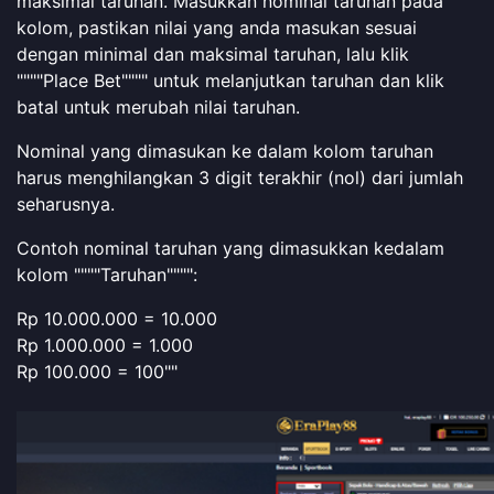
maksimal taruhan. Masukkan nominal taruhan pada
kolom, pastikan nilai yang anda masukan sesuai
dengan minimal dan maksimal taruhan, lalu klik
""""Place Bet"""" untuk melanjutkan taruhan dan klik
batal untuk merubah nilai taruhan.
Nominal yang dimasukan ke dalam kolom taruhan
harus menghilangkan 3 digit terakhir (nol) dari jumlah
seharusnya.
Contoh nominal taruhan yang dimasukkan kedalam
kolom """"Taruhan"""":
Rp 10.000.000 = 10.000
Rp 1.000.000 = 1.000
Rp 100.000 = 100""