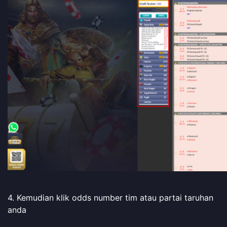
4. Kemudian klik odds number tim atau partai taruhan
anda