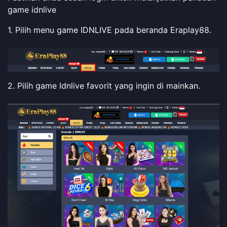
game idnlive
1. Pilih menu game IDNLIVE pada beranda Eraplay88.
2. Pilih game Idnlive favorit yang ingin di mainkan.