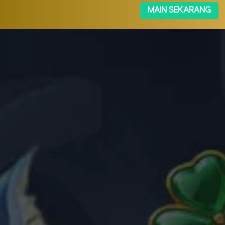
MAIN SEKARANG