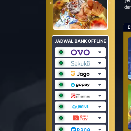
je
dan
E
JADWAL BANK OFFLINE