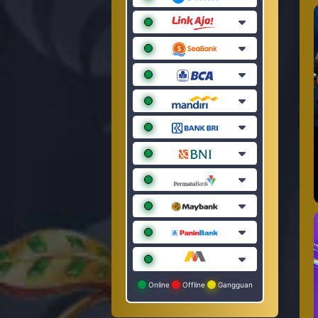
Online
Offline
Gangguan