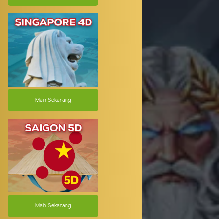
Main Sekarang
Main Sekarang