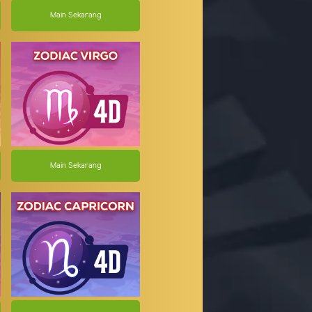
Main Sekarang
Main Sekarang