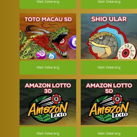
Main Sekarang
Main Sekarang
Main Sekarang
Main Sekarang
Main Sekarang
Main Sekarang