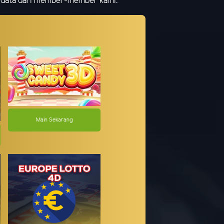
an data dari member-member kami.
Main Sekarang