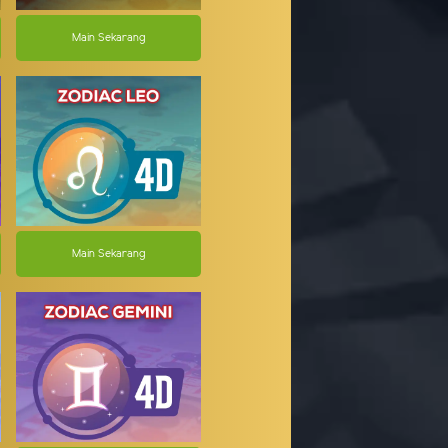
Main Sekarang
Main Sekarang