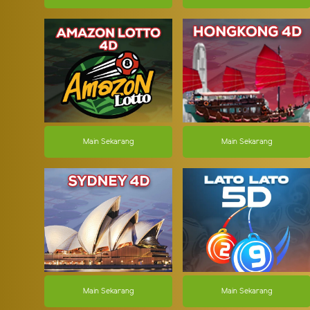
Main Sekarang
Main Sekarang
Main Sekarang
Main Sekarang