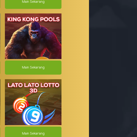
Main Sekarang
Main Sekarang
Main Sekarang