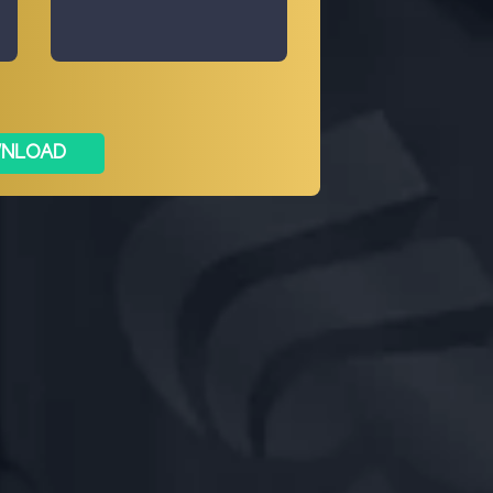
NLOAD