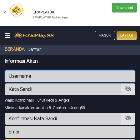
Download
×
ERAPLAY88
ERAPLAY88 Mobile App
MASUK
DAFTAR
BERANDA
Daftar
Informasi Akun
Wajib Kombinasi Huruf kecil & Angka, .
Minimal karakter adalah 8. Contoh : strong89