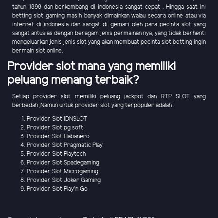
tahun 1898 dan berkembang di indonesia sangat cepat . Hingga saat ini
betting slot gaming masih banyak dimainkan walau secara online atau via
internet di indonesia dan sangat di gemari oleh para pecinta slot yang
sangat antusias dengan beragam jenis permainan nya, yang tidak berhenti
mengeluarkan jenis jenis slot yang akan membuat pecinta slot betting ingin
bermain slot online.
Provider slot mana yang memiliki
peluang menang terbaik?
Setiap provider slot memiliki peluang jackpot dan RTP SLOT yang
berbedah ,Namun untuk provider slot yang terpopuler adalah :
Provider Slot IDNSLOT
Provider Slot pg soft
Provider Slot Habanero
Provider Slot Pragmatic Play
Provider Slot Playtech
Provider Slot Spadegaming
Provider Slot Microgaming
Provider Slot Joker Gaming
Provider Slot Play'n Go