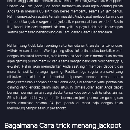
online langganan dari kenalan atau teman terdekat,Menyediakan Support
Sistem 24 Jam ,Anda juga harus memastikan kalau agen gaming pilihan
Anda telah memiliki CS aktif dan beres membantu selama 24 jam penuh.
Hal ini dimaksudkan apabila terjalin masalah, Anda dapat melaporkannya dan
tim pendukung akan segera menyelesaikan permasalahan tersebut. Selain
itu, fungsi lain dari support sistem yaitu supaya tidak ada kecurangan
selama permainan berlangsung dan Kemudahan Dalam Bertransaksi.
Hal lain yang tidak kalah penting yaitu kemudahan transaksi untuk proses
withdraw dan deposit. Wakil gaming situs slot online selalu berkaitan erat
dengan transaksi tersebut, oleh karena itu Anda harus memastikan bahwa
agen gaming pilihan memiliki kerja sama dengan bank lokal ,voucher88,qris,
e-wallet. Hal ini akan memudahkan Anda saat ingin membeli deposit dan
menarik hasil kemenangan gaming. Pastikan juga segala transaksi yang
dilakukan melalui situs tersebut diproses secara cepat serta
aman,Permainan Lengkap serta Serba Ada, Hal terakhir yaitu permainan
gaming yang lengkap dalam satu situs. Ini dimaksudkan agar Anda dapat
bermain permainan lain yang disukai tanpa kudu berpindah ke situs lainnya.
Situs terbaik adalah yang memiliki bermacam jenis permainan gaming dan
boleh dimainkan selama 24 jam penuh di mana saja dengan telah
mendukung hampir seluruh perangkat.
Bagaimana Cara trick menang jackpot