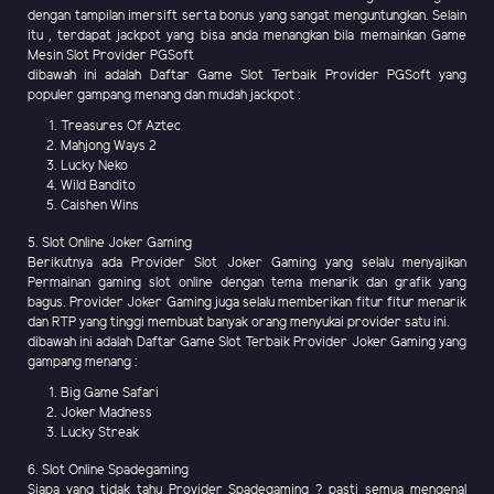
dengan tampilan imersift serta bonus yang sangat menguntungkan. Selain
itu , terdapat jackpot yang bisa anda menangkan bila memainkan Game
Mesin Slot Provider PGSoft
dibawah ini adalah Daftar Game Slot Terbaik Provider PGSoft yang
populer gampang menang dan mudah jackpot :
Treasures Of Aztec
Mahjong Ways 2
Lucky Neko
Wild Bandito
Caishen Wins
5. Slot Online Joker Gaming
Berikutnya ada Provider Slot Joker Gaming yang selalu menyajikan
Permainan gaming slot online dengan tema menarik dan grafik yang
bagus. Provider Joker Gaming juga selalu memberikan fitur fitur menarik
dan RTP yang tinggi membuat banyak orang menyukai provider satu ini.
dibawah ini adalah Daftar Game Slot Terbaik Provider Joker Gaming yang
gampang menang :
Big Game Safari
Joker Madness
Lucky Streak
6. Slot Online Spadegaming
Siapa yang tidak tahu Provider Spadegaming ? pasti semua mengenal