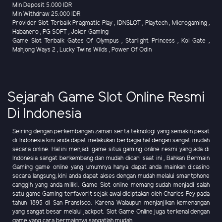
Min Deposit 5.000 IDR
Min Withdraw 25.000 IDR
Provider Slot Terbaik Pragmatic Play , IDNSLOT , Playtech , Microgaming ,
Habanero , PG SOFT , Joker Gaming
Game Slot Terbaik Gates Of Olympus , Starlight Princess , Koi Gate ,
Mahjong Ways 2 , Lucky Twins Wilds , Power Of Odin
Sejarah Game Slot Online Resmi
Di Indonesia
Seiring dengan perkembangan zaman serta teknologi yang semakin pesat
di Indonesia kini anda dapat melakukan berbagai hal dengan sangat mudah
secara online. Hal ini menjadi game situs gaming online resmi yang ada di
Indonesia sangat berkembang dan mudah dicari saat ini , Bahkan Bermain
Gaming game online yang umumnya hanya dapat anda mainkan dicasino
secara langsung, kini anda dapat akses dengan mudah melalui smartphone
canggih yang anda miliki. Game Slot online memang sudah menjadi salah
satu game Gaming terfavorit sejak awal diciptakan oleh Charles Fey pada
tahun 1895 di San Fransisco. Karena Walaupun menjanjikan kemenangan
yang sangat besar melalui jackpot. Slot Game Online juga terkenal dengan
game yang cara bermainnya sangatlah mudah.