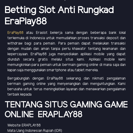
Betting Slot Anti Rungkad
EraPlay88
EraPlay88
atau Eraslot bekerja sama dengan beberapa bank lokal
terkemuka di Indonesia untuk memudahkan proses transaksi deposit dan
withdraw bagi para pemain. Para pemain dapat melakukan transaksi
dengan mudah dan aman tanpa perlu khawatir tentang keamanan dan
kepercayaan. EraPlay88 juga menyediakan aplikasi mobile yang dapat
diunduh secara gratis melalui situs kami. Aplikasi mobile kami
memungkinkan para pemain untuk bermain gaming online di mana saja dan
kapan saja menggunakan smartphone atau tablet mereka.
Bergabunglah dengan EraPlay88 sekarang dan nikmati pengalaman
bermain gaming online yang menyenangkan dan menguntungkan. Kami
berusaha untuk terus meningkatkan layanan dan menawarkan pengalaman
terbaik kepada
TENTANG SITUS GAMING GAME
ONLINE ERAPLAY88
Website ERAPLAY88
Mata Uang Indonesian Rupiah (IDR)