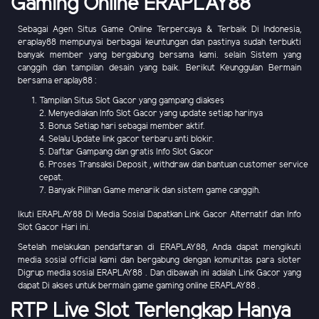
Gaming Online ERAPLAY88
Sebagai Agen Situs Game Online Terpercaya & Terbaik Di Indonesia,
eraplay88 mempunyai berbagai keuntungan dan pastinya sudah terbukti
banyak member yang bergabung bersama kami. selain Sistem yang
canggih dan tampilan desain yang baik. Berikut Keunggulan Bermain
bersama eraplay88 :
Tampilan Situs Slot Gacor yang gampang diakses
2. Menyediakan Info Slot Gacor yang update setiap harinya
3. Bonus Setiap hari sebagai member aktif.
4. Selalu Update link gacor terbaru anti blokir.
5. Daftar Gampang dan gratis Info Slot Gacor
6. Proses Transaksi Deposit , withdraw dan bantuan customer service
cepat.
7. Banyak Pilihan Game menarik dan sistem game canggih.
Ikuti ERAPLAY88 Di Media Sosial Dapatkan Link Gacor Alternatif dan Info
Slot Gacor Hari ini.
Setelah melakukan pendaftaran di ERAPLAY88, Anda dapat mengikuti
media sosial official kami dan bergabung dengan komunitas para sloter
Digrup media sosial ERAPLAY88 . Dan dibawah ini adalah Link Gacor yang
dapat Di akses untuk bermain game gaming online ERAPLAY88 .
RTP Live Slot Terlengkap Hanya